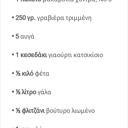
• 250 γρ.
γραβιέρα τριμμένη
• 5
αυγά
• 1 κεσεδάκι
γιαούρτι κατσικίσιο
• ½ κιλό
φέτα
• ½ λίτρο
γάλα
• ½ φλιτζάνι
βούτυρο λιωμένο