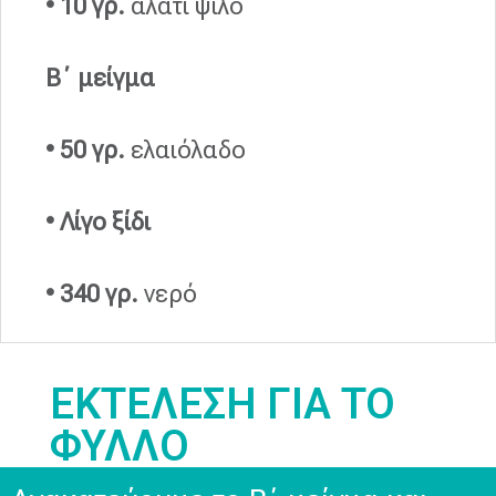
• 10 γρ.
αλάτι ψιλό
Β΄ μείγμα
• 50 γρ.
ελαιόλαδο
• Λίγο ξίδι
• 340 γρ.
νερό
ΕΚΤΕΛΕΣΗ ΓΙΑ ΤΟ
ΦΥΛΛΟ