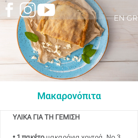
EN
GR
Μακαρονόπιτα
ΥΛΙΚΑ ΓΙΑ ΤΗ ΓΕΜΙΣΗ
• 1 πακέτο
μακαρόνια χοντρά, Νο 3