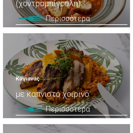
(χοντρομπίγουλη)
Περισσότερα
Καγιανάς
με καπνιστό χοιρινό
Περισσότερα