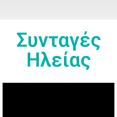
OlympianLand
Συνταγές
Ηλείας