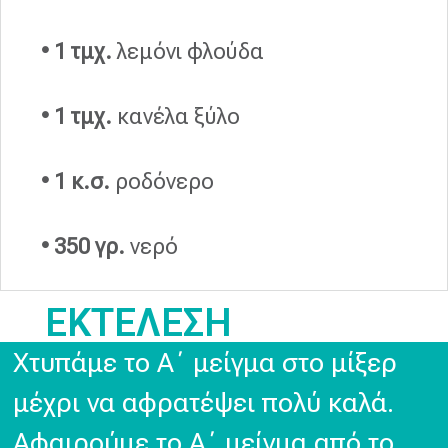
• 1 τμχ.
λεμόνι φλούδα
• 1 τμχ.
κανέλα ξύλο
• 1 κ.σ.
ροδόνερο
• 350 γρ.
νερό
ΕΚΤΕΛΕΣΗ
Χτυπάμε το Α΄ μείγμα στο μίξερ
μέχρι να αφρατέψει πολύ καλά.
Αφαιρούμε το Α΄ μείγμα από το