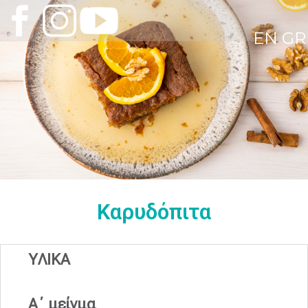
EN
GR
Καρυδόπιτα
ΥΛΙΚΑ
Α΄ μείγμα